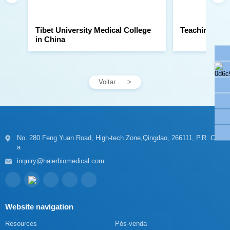
Teaching Hosp
in China
Voltar
a
inquiry@haierbiomedical.com
Website navigation
Resources
Pós-venda