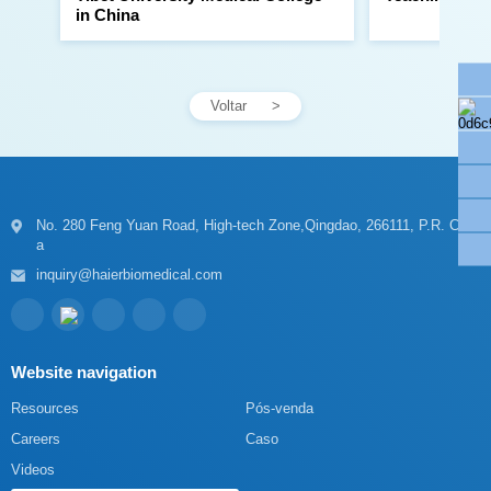
in China
Voltar
a
inquiry@haierbiomedical.com
Website navigation
Resources
Pós-venda
Careers
Caso
Videos