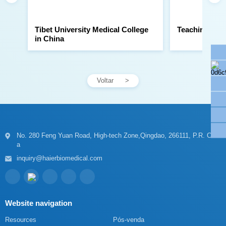
Teaching Hosp
in China
Voltar
a
inquiry@haierbiomedical.com
Website navigation
Resources
Pós-venda