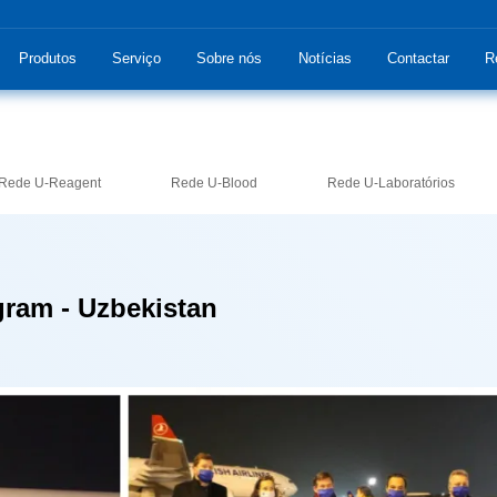
Produtos
Serviço
Sobre nós
Notícias
Contactar
R
Rede U-Reagent
Rede U-Blood
Rede U-Laboratórios
ram - Uzbekistan