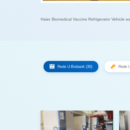
Haier Biomedical Vaccine Refrigerator Vehicle 
Rede U-Biobank (30)
Rede U