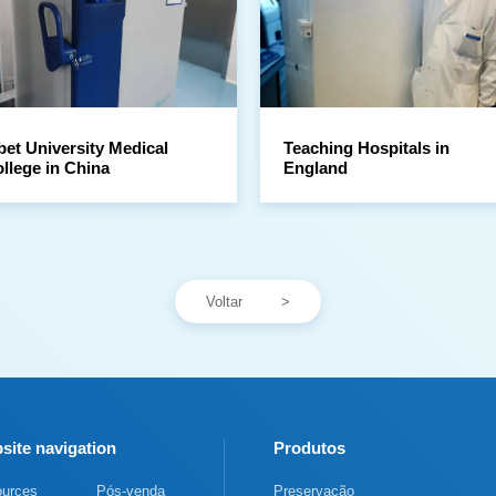
llege in China
England
Voltar
site navigation
Produtos
urces
Pós-venda
Preservação