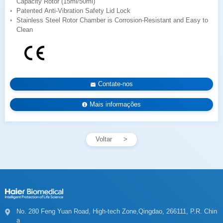
Capacity Rotor (15ml/50ml)
Patented Anti-Vibration Safety Lid Lock
Clean
Contate-nos
Mais informações
Voltar
a