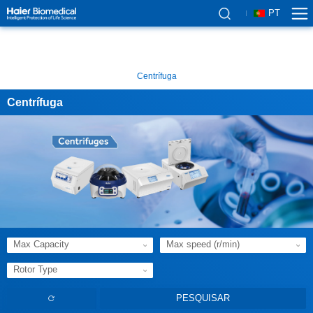
PT
Centrífuga
Centrífuga
Max Capacity
Max speed (r/min)
Rotor Type