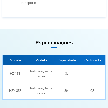
transporte.
Especificações
Modelo
Modelo
Capacidade
Certificado
HZY-5B
3L
ssiva
HZY-35B
30L
CE
ssiva