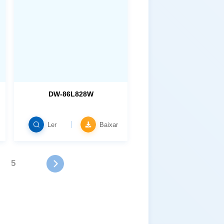
DW-86L828W
Ler
Baixar
5