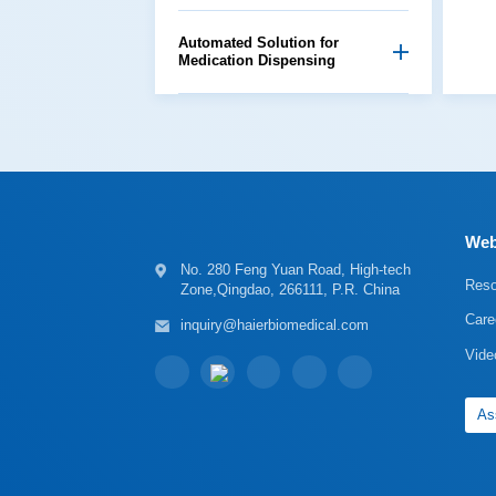
Medication Dispensing
Web
Reso
Zone,Qingdao, 266111, P.R. China
Care
inquiry@haierbiomedical.com
Vide
As