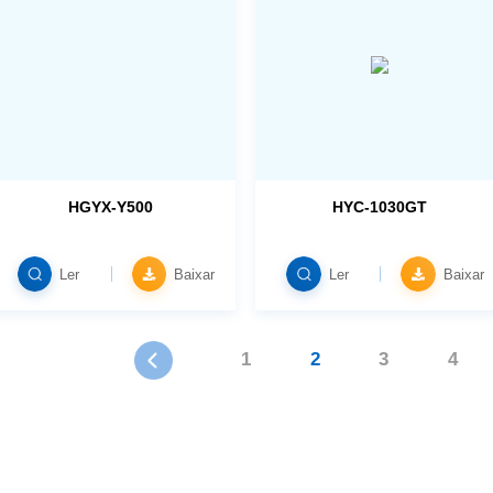
HGYX-Y500
HYC-1030GT
Ler
Baixar
Ler
Baixar
1
2
3
4