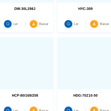
DW-30L298J
HYC-309
Ler
Baixar
Ler
Baixar
HCP-80/168/258
HDG-70Z10-50
Ler
Baixar
Ler
Baixar