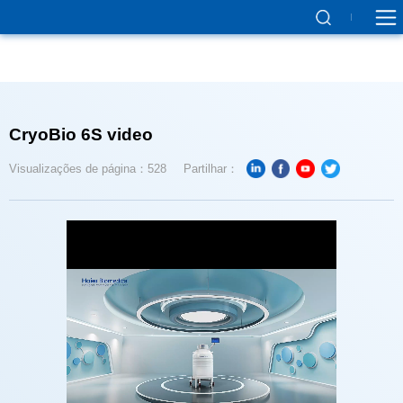
CryoBio 6S video
Visualizações de página：528
Partilhar：