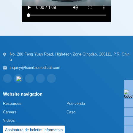
a
inquiry@haierbiomedical.com
Website navigation
Resources
Pós-venda
Careers
Caso
Videos
Assinatura de boletim informativo