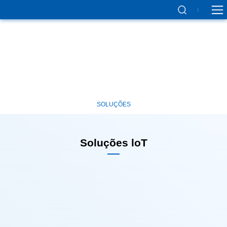
SOLUÇÕES
Coisas (IoT), a Haier Biomedical
da tecnologia IoT e
da tecnologia de armazenamento criogénico.
SOLUÇÕES
Soluções loT