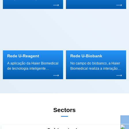
sociedade.
Rede U-Reagent
Rede U-Biobank
segurança do laboratório.
IoT.
Sectors
relance.