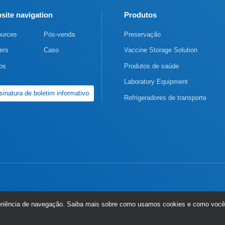
site navigation
Produtos
urces
Pós-venda
Preservação
ers
Caso
Vaccine Storage Solution
os
Produtos de saúde
Laboratory Equipment
sinatura de boletim informativo
Refrigeradores de transporte
periência de navegação. Saiba mais sobre como usamos cookies e como você 