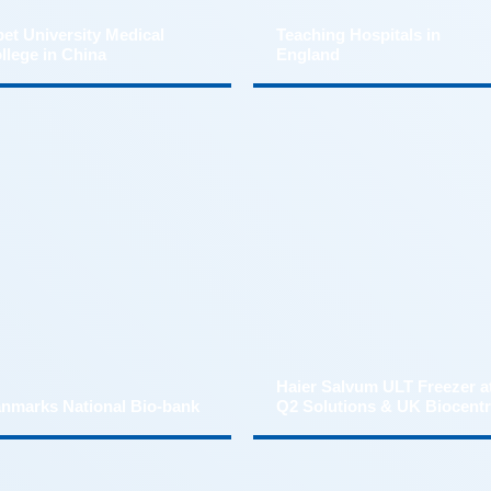
llege in China
England
nmarks National Bio-bank
Q2 Solutions & UK Biocent