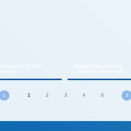
stitutions
Biomedical
1
2
3
4
5