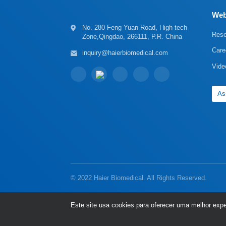
Web
Reso
Zone,Qingdao, 266111, P.R. China
Care
inquiry@haierbiomedical.com
Vide
As
© 2022 Haier Biomedical. All Rights Reserved.
Este site usa cookies para oferecer uma melhor ex