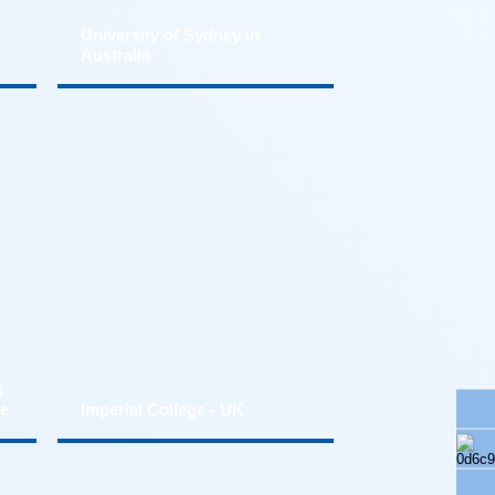
Australia
re
Imperial College - UK