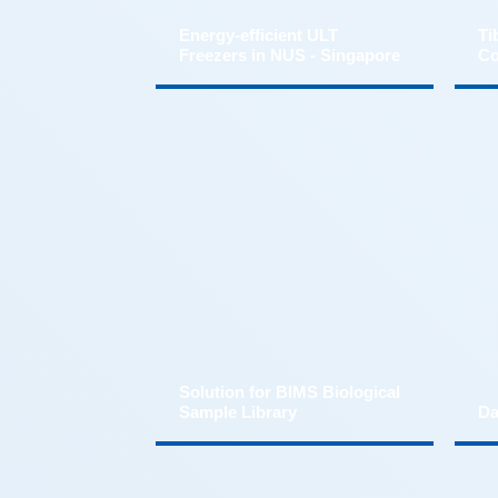
Freezers in NUS - Singapore
Co
Sample Library
Da